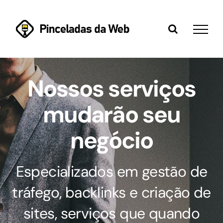
Ir
para
o
conteúdo
Nossos serviços
mudarão seu
negócio
Especializados em gestão de
tráfego, backlinks e criação de
sites, serviços que quando